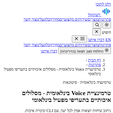
דלגו לתוכן
רשת
קול
פתרונות
מוצרים
שירותים מקצועיים
מחירון
בלוג
עלינו
צור קשר
חיפוש
EN
דברו איתנו
פתרונות
מוצרים
שירותים מקצועיים
מחירון
בלוג
עלינו
צור קשר
דברו איתנו
החלפת מצב תצוגה (בהיר/כהה)
דף הבית
›
פתרונות
›
טרמינציית Voice בינלאומית - מסלולים איכותיים בתעריפי מפעיל
בינלאומי
טרמינציה בינלאומית · סיטונאות
טרמינציית Voice בינלאומית - מסלולים
איכותיים בתעריפי מפעיל בינלאומי
ניתוב שיחות יוצאות אמין לכל יעד, עם CLI ובקרת איכות.