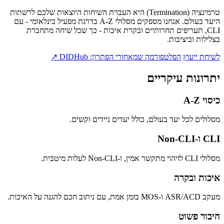
טרמינציה (Termination) היא העברת השיחות היוצאות שלכם לרשתות
היעד בעולם. אנחנו מספקים מסלולי A‑Z בדרגת מפעיל בינלאומי - עם
CLI, תעריפים תחרותיים ובקרת איכות - כך שכל שיחה מתחברת
בצלילות וביציבות.
לשיחת ייעוץ
הפלטפורמה שמאחורי הפתרון: DIDHub ↗
יתרונות עיקריים
כיסוי A‑Z
מסלולים לכל יעד בעולם, כולל יעדים ניידים וקשים.
CLI ו‑Non‑CLI
מסלולי CLI לזיהוי מתקשר אמין, ו‑Non‑CLI לעלות מיטבית.
איכות ובקרה
מעקב ASR/ACD ו‑MOS בזמן אמת, עם ניתוב חכם להגנה על האיכות.
חיבור פשוט