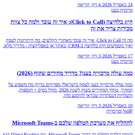
24 באפריל 2026
·
4 דק׳ קריאה
מרכזיה בענן
חיוג בלחיצה (Click to Call): איך זה עובד ולמה כל צוות
מכירות צריך את זה
מה זה Click to Call, איך זה עובד מאחורי הקלעים, מה היתרונות לעסק
ואיך מטמיעים חיוג בלחיצה ב-CRM, באתר או באפליקציה - מדריך מלא.
17 באפריל 2026
·
3 דק׳ קריאה
מרכזיה בענן
כמה עולה מרכזייה בענן? מדריך מחירים שקוף (2026)
כמה עולה מרכזייה בענן לעסק בישראל? מפרקים בדיוק מה משפיע על
המחיר, טווחי המחירים בשוק לשנת 2026, מודל בסיס + תוספות,
והעלויות הנסתרות שכדאי להימנע מהן.
10 באפריל 2026
·
3 דק׳ קריאה
VoIP ומרכזיות
להחליף את מערכת הטלפון שלכם ב-Microsoft Teams
הצוות שלכם ממילא חי בתוך Microsoft Teams. עם Direct Routing הוא