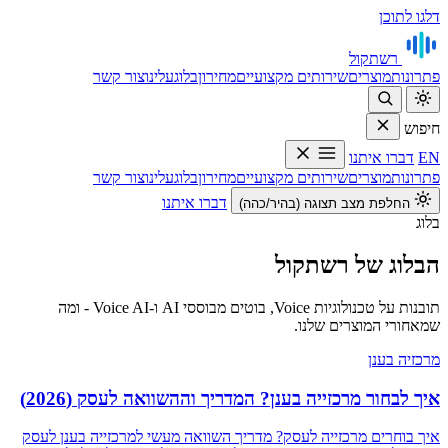
דלגו לתוכן
רשת
קול
פתרונות
מוצרים
שירותים מקצועיים
מחירון
בלוג
עלינו
צור קשר
חיפוש
EN
דברו איתנו
פתרונות
מוצרים
שירותים מקצועיים
מחירון
בלוג
עלינו
צור קשר
דברו איתנו
החלפת מצב תצוגה (בהיר/כהה)
בלוג
הבלוג של רשתקול
תובנות על טכנולוגיות Voice, בוטים מבוססי AI ו‑Voice AI - ומה
שמאחורי המוצרים שלנו.
מרכזיה בענן
איך לבחור מרכזייה בענן? המדריך וההשוואה לעסק (2026)
איך בוחרים מרכזייה לעסק? מדריך השוואה מעשי למרכזייה בענן לעסק