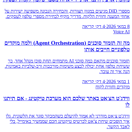
מספרי DID מגיעים במגוון תצורות, והבחירה הנכונה משפיעה ישירות על
אחוזי המענה וחווית הלקוח. מדריך מקיף לבחירת מספרי טלפון לעסקים.
8 במאי 2026
·
4 דק׳ קריאה
Voice AI
מה זה תזמור סוכנים (Agent Orchestration) ולמה מוקדים
טלפוניים חייבים אותו
תזמור סוכנים מתאם כמה סוכני AI מתמחים תחת סוכן מנהל אחד, כך
ששיחת טלפון אחת יכולה לבצע משימות מורכבות ורב‑שלביות באמינות.
הנה איך זה עובד.
1 במאי 2026
·
4 דק׳ קריאה
מוקדים וחווית לקוח
ווידג'ט הצ׳אט באתר שלכם הוא מערכת טיקטינג - אם תיתנו
לו
ווידג'ט צ׳אט מודרני לא אמור להיעלם כשהמבקר סוגר את הלשונית. גלו
איך הופכים שיחת צ'אט לכרטיס טיקטינג חכם שממשיך באימייל, בלי
לאבד הקשר.