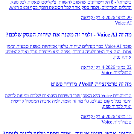
בישראל - 8 הקריטריונים שחשוב להשוות, צ'קליסט שאלות לכל ספק,
הדגלים האדומים, ולמה ספק אחד לכל הסטאק חוסך כסף וכאב ראש.
29 במאי 2026
·
3 דק׳ קריאה
Voice AI
מה זה Voice AI - ולמה זה משנה את שיחות העסק שלכם?
סוכני Voice AI כבר מנהלים שיחות טלפון אמיתיות בשפה טבעית ובזמן
אמת. הנה איך הטכנולוגיה עובדת, איפה היא מייצרת ערך ואיך להטמיע
אותה נכון.
22 במאי 2026
·
4 דק׳ קריאה
טכנולוגיות Voice
מה זה טרמינציית VoIP? מדריך פשוט
טרמינציית Voice היא האופן שבו השיחות היוצאות שלכם מגיעות לרשת
היעד בכל מקום בעולם. גלו מה זה אומר, למה איכות המסלול קריטית
ואיך לבחור ספק.
15 במאי 2026
·
4 דק׳ קריאה
טכנולוגיות Voice
מקומי, ארצי, חינמי או נייד - איזה מספר טלפון לקנות לעסק?