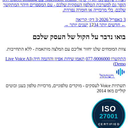
הופך גם למערכת הטלפון העסקית שלכם - עם המספרים וזיהוי המתקשר
שלכם, בלי מרכזייה או חומרה נפרדת.
3 באפריל 2026
·
3 דק׳ קריאה
←
חדשים יותר
4
3
2
1
ישנים יותר
→
בואו נדבר על הקול של העסק שלכם
צוות המומחים שלנו יחזור אליכם עם המלצה מותאמת - ללא התחייבות.
התקשרו 077-9006000
תאמו שיחת אפיון והדגמה חיה (Live Voice AI
Demo)
רשת
קול
תשתיות Voice לעסקים - מוקדים טלפוניים, מרכזיות טלפון בענן ובוטים
קוליים מאז 2014