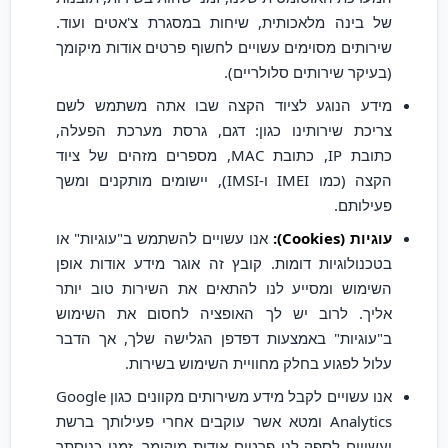
של בינה מלאכותית, שיחות במסגרת צ'אטים ועוד.
שירותים מסוימים עשויים לחשוף פרטים אודות מיקומך
(בעיקר שירותים סלולריים).
מידע הנוגע לציוד הקצה שבו אתה משתמש לשם
צריכת שירותינו כגון: דגם, גרסת מערכת הפעלה,
כתובת IP, כתובת MAC, מספרים מזהים של ציוד
הקצה (כמו IMEI ו-IMSI), יישומים מותקנים ומשך
פעילותם.
עוגיות (Cookies):
אנו עשויים להשתמש ב"עוגיות" או
בטכנולוגיות דומות. קובץ זה אוגר מידע אודות אופן
השימוש ומסייע לנו להתאים את השירות טוב יותר
אליך. לרוב יש לך האופציה לחסום את השימוש
ב"עוגיות" באמצעות דפדפן הגלישה שלך, אך הדבר
עלול לפגוע בחלק מחוויית השימוש בשירות.
אנו עשויים לקבל מידע משירותים מקוונים כגון Google
Analytics ומטא אשר עוקבים אחרי פעילותך ברשת
ועשויים לספק לנו פרטים אודות מיקומך, זמני כניסתך