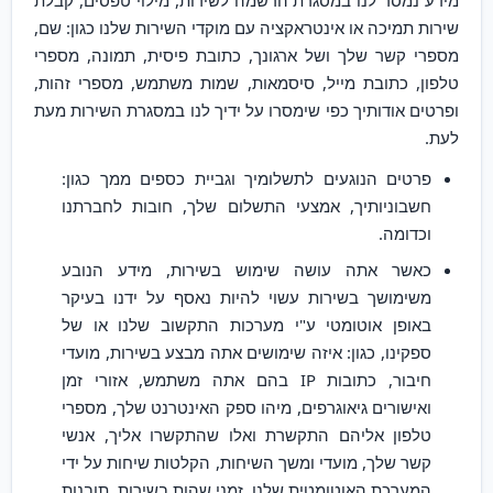
מידע נמסר לנו במסגרת הרשמה לשירות, מילוי טפסים, קבלת
שירות תמיכה או אינטראקציה עם מוקדי השירות שלנו כגון: שם,
מספרי קשר שלך ושל ארגונך, כתובת פיסית, תמונה, מספרי
טלפון, כתובת מייל, סיסמאות, שמות משתמש, מספרי זהות,
ופרטים אודותיך כפי שימסרו על ידיך לנו במסגרת השירות מעת
לעת.
פרטים הנוגעים לתשלומיך וגביית כספים ממך כגון:
חשבוניותיך, אמצעי התשלום שלך, חובות לחברתנו
וכדומה.
כאשר אתה עושה שימוש בשירות, מידע הנובע
משימושך בשירות עשוי להיות נאסף על ידנו בעיקר
באופן אוטומטי ע"י מערכות התקשוב שלנו או של
ספקינו, כגון: איזה שימושים אתה מבצע בשירות, מועדי
חיבור, כתובות IP בהם אתה משתמש, אזורי זמן
ואישורים גיאוגרפים, מיהו ספק האינטרנט שלך, מספרי
טלפון אליהם התקשרת ואלו שהתקשרו אליך, אנשי
קשר שלך, מועדי ומשך השיחות, הקלטות שיחות על ידי
המערכת האוטומטית שלנו, זמני שהות בשירות, תובנות