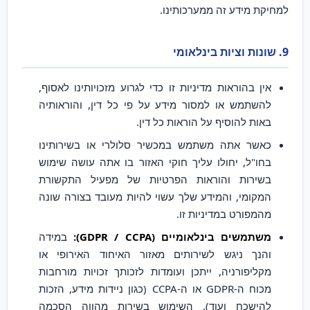
למחיקת מידע זה ממערכותינו.
9. שונות וציות בינלאומי
אין בהוראות מדיניות זו כדי לגרוע מזכויותינו לאסוף,
להשתמש או למסור מידע על פי כל דין, והוראותיה
באות להוסיף על הוראות כל דין.
כאשר אתה משתמש במכשיר סלולרי או בשירותינו
בחו"ל, יחולו עליך חוקי האזור בו אתה עושה שימוש
בשירות והוראות הפרטיות של מפעיל התקשורת
המקומי, והמידע שלך עשוי להיות מעובד בצורה שונה
מהמפורט במדיניות זו.
משתמשים בינלאומיים (GDPR / CCPA):
במידה
והנך ניגש לשירותים מאזור האיחוד האירופי או
מקליפורניה, ייתכן ועומדות לזכותך זכויות מורחבות
מכוח ה-GDPR או ה-CCPA (כגון ניידות מידע, הזכות
להישכח ועוד). השימוש בשירות מהווה הסכמה