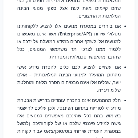
המלאכותית כפופים לתנאים ולמדיניות הפרטיות, כפי
שהם קיימים מעת לעת אצל ספקי מנועי הבינה
המלאכותית החיצוניים.
אנו בוחרים במסגרת מנועים אלו להציע ללקוחותינו
מסלולי שירות (Enterprise/API) אשר אינם מאפשרם
למנועים אלו לשתף אחרים במידע המועלה על ידכם או
ללמוד ממנו לצרכי יתר משתמשי המנועים, ככל
שהדבר מתאפשר טכנולוגית ומסחרית.
אנו עשויים להציע לכם כלים להסרת מידע אישי
מהתוכן המועלה למנועי הבינה המלאכותית – אולם
יוער, שכלים אלו אינם מבטיחים הסרה מלאה ומוחלטת
של מידע זה.
חלק מהמנועים אינם בהכרח עומדים בדרישות אבטחת
מידע רגולטוריות בתחום הפיננסי, ולכן עליכם להישמר
בשימוש בהם ככל שהינכם מאפשרים למנועים אלו
גישה למידע פיננסי שלכם או של לקוחותיכם (למשל
במסגרת העמדת שירותי בוט/סוכן/צ'אט עבור לקוחות